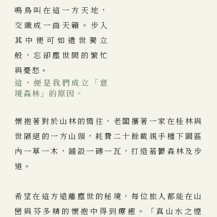
鳴鳥叫在這一方天地，
交織成一曲天籟。步入
其中便可如遺世獨立
般，忘卻塵世間的繁忙
與憂愁。
這，便是我們成立「意
境森林」的原因。
懷抱著對於山林的嚮往，老闆攜著一家在桂林與
世隔絕的一方山頭，耗費二十餘載親手種下園區
內一草一木，鋪設一磚一瓦，打造蓊鬱森林及步
道。
希望在這方遠離塵世的秘境，每位旅人都能在山
巒與芬多精的懷抱中得到療癒。「真山水之煙