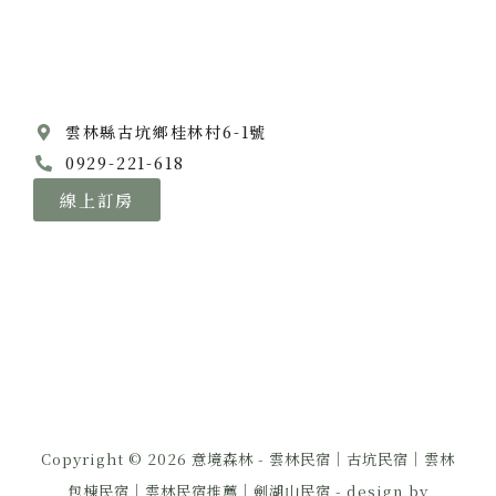
o
r
k
a
m
雲林縣古坑鄉桂林村6-1號
0929-221-618
線上訂房
Copyright © 2026 意境森林 - 雲林民宿｜古坑民宿｜雲林
包棟民宿｜雲林民宿推薦｜劍湖山民宿 - design by