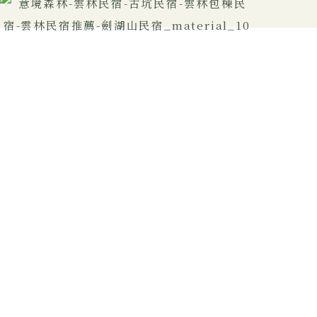
在老闆二十餘年的努力下，
意境森林已成為一處遠離塵世的秘境。
每一棵樹、每一片綠葉都散發著濃厚的自然氣息。
歡迎您來體驗這份自然的恩典，
感受大自然的療癒力量。