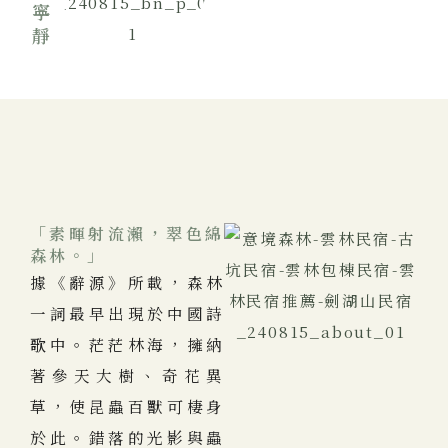
「素暉射流瀨，翠色綿
森林。」
據《辭源》所載，森林
一詞最早出現於中國詩
歌中。茫茫林海，擁納
著參天大樹、奇花異
草，使昆蟲百獸可棲身
於此。錯落的光影與蟲