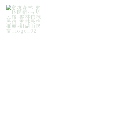
跳
Mai
至
Me
主
要
內
容