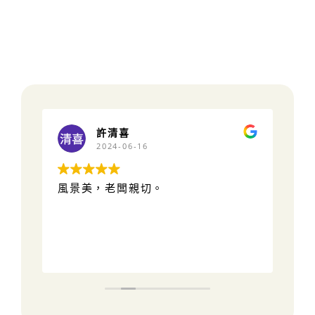
許清喜
2024-06-16
風景美，老闆親切。
房
區
螢