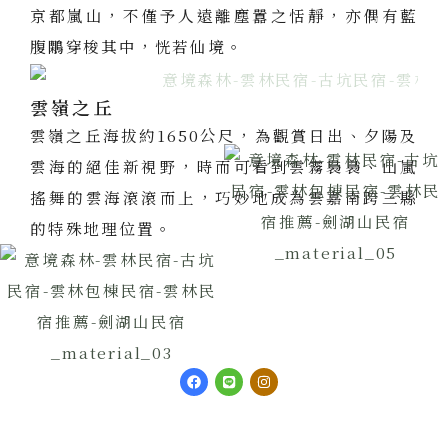
京都嵐山，不僅予人遠離塵囂之恬靜，亦偶有藍
腹鷴穿梭其中，恍若仙境。
雲嶺之丘
雲嶺之丘海拔約1650公尺，為觀賞日出、夕陽及
雲海的絕佳新視野，時而可看到雲霧裊裊、山嵐
搖舞的雲海滾滾而上，巧妙地成為雲嘉南跨三縣
的特殊地理位置。
F
L
I
a
i
n
c
n
s
e
e
t
b
a
o
g